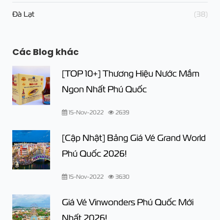
Đà Lạt
(38)
Các Blog khác
[TOP 10+] Thương Hiệu Nước Mắm
Ngon Nhất Phú Quốc
15-Nov-2022
2639
[Cập Nhật] Bảng Giá Vé Grand World
Phú Quốc 2026!
15-Nov-2022
3630
Giá Vé Vinwonders Phú Quốc Mới
Nhất 2026!