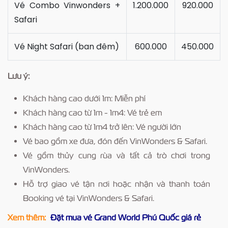
Vé Combo Vinwonders +
1.200.000
920.000
Safari
Vé Night Safari (ban đêm)
600.000
450.000
Lưu ý:
Khách hàng cao dưới 1m: Miễn phí
Khách hàng cao từ 1m - 1m4: Vé trẻ em
Khách hàng cao từ 1m4 trở lên: Vé người lớn
Vé bao gồm xe đưa, đón đến VinWonders & Safari.
Vé gồm thủy cung rùa và tất cả trò chơi trong
VinWonders.
Hỗ trợ giao vé tận nơi hoặc nhận và thanh toán
Booking vé tại VinWonders & Safari.
Xem thêm:
Đặt mua vé Grand World Phú Quốc giá rẻ