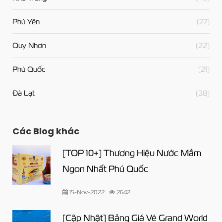
Phú Yên
(27)
Quy Nhơn
(22)
Phú Quốc
(21)
Đà Lạt
(38)
Các Blog khác
[TOP 10+] Thương Hiệu Nước Mắm
Ngon Nhất Phú Quốc
15-Nov-2022
2642
[Cập Nhật] Bảng Giá Vé Grand World