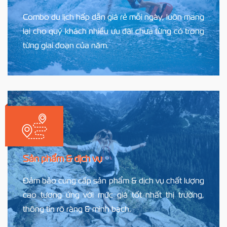
Combo du lịch hấp dẫn giá rẻ mỗi ngày, luôn mang
lại cho quý khách nhiều ưu đãi chưa từng có trong
từng giai đoạn của năm.
Sản phẩm & dịch vụ
Đảm bảo cung cấp sản phẩm & dịch vụ chất lượng
cao tương ứng với mức giá tốt nhất thị trường,
thông tin rõ ràng & minh bạch.