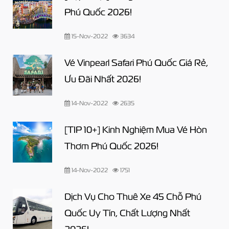
Phú Quốc 2026!
15-Nov-2022
3634
Vé Vinpearl Safari Phú Quốc Giá Rẻ,
Ưu Đãi Nhất 2026!
14-Nov-2022
2635
[TIP 10+] Kinh Nghiệm Mua Vé Hòn
Thơm Phú Quốc 2026!
14-Nov-2022
1751
Dịch Vụ Cho Thuê Xe 45 Chỗ Phú
Quốc Uy Tín, Chất Lượng Nhất