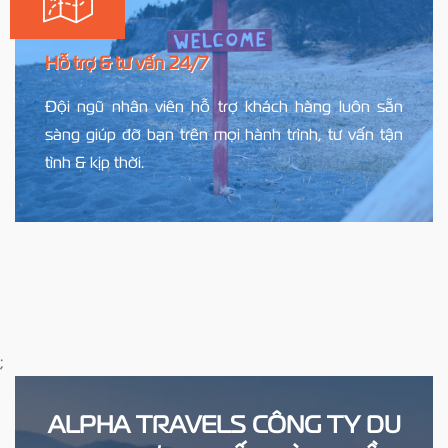
Hỗ trợ & tư vấn 24/7
Đội ngũ nhân viên hỗ trợ khách hàng luôn sẵn
sàng giúp đỡ bạn trên mọi hành trình, tư vấn tận
tình & kịp thời.
;
ALPHA TRAVELS CÔNG TY DU