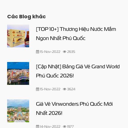
Các Blog khác
[TOP 10+] Thương Hiệu Nước Mắm
Ngon Nhất Phú Quốc
15-Nov-2022
2635
[Cập Nhật] Bảng Giá Vé Grand World
Phú Quốc 2026!
15-Nov-2022
3624
Giá Vé Vinwonders Phú Quốc Mới
Nhất 2026!
14-Nov-2022
1977