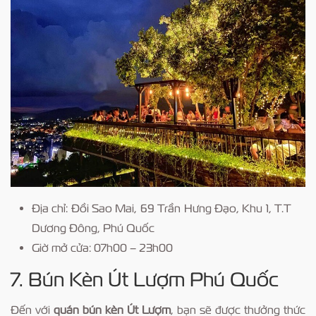
Địa chỉ: Đồi Sao Mai, 69 Trần Hưng Đạo, Khu 1, T.T
Dương Đông, Phú Quốc
Giờ mở cửa: 07h00 – 23h00
7. Bún Kèn Út Lượm Phú Quốc
Đến với
quán bún kèn Út Lượm
, bạn sẽ được thưởng thức