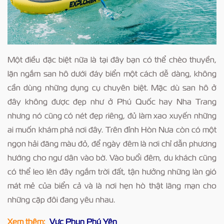
Một điều đặc biệt nữa là tại đây bạn có thể chèo thuyền,
lặn ngắm san hô dưới đáy biển một cách dễ dàng, không
cần dùng những dụng cụ chuyên biệt. Mặc dù san hô ở
đây không được đẹp như ở Phú Quốc hay Nha Trang
nhưng nó cũng có nét đẹp riêng, đủ làm xao xuyến những
ai muốn khám phá nơi đây. Trên đỉnh Hòn Nưa còn có một
ngọn hải đăng màu đỏ, để ngày đêm là nơi chỉ dẫn phương
hướng cho ngư dân vào bờ. Vào buổi đêm, du khách cũng
có thể leo lên đây ngắm trời đất, tận hưởng những làn gió
mát mẻ của biển cả và là nơi hẹn hò thật lãng mạn cho
những cặp đôi đang yêu nhau.
Xem thêm:
Vực Phun Phú Yên