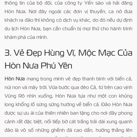
thông tin của bộ đội, của công ty Yến sào và hải đăng
Hòn Nưa. Nơi đây ngoài các đơn vị thuyền, ca nô đưa
khách ra đảo thì không có dịch vụ khác, do đó nếu dự định
du lịch Hòn Nưa, bạn cần chuẩn bị mọi thứ cho hành trình
khám phá của mình.
3. Vẻ Đẹp Hùng Vĩ, Mộc Mạc Của
Hòn Nưa Phú Yên
Hòn Nưa
mang trong mình vẻ đẹp thanh bình với biển cả,
núi non và mây trời. Vừa bước qua đèo Cả, từ trên cao vịnh
Vũng Rô nhìn xuống, Hòn Nưa tựa như một con khủng
long khổng lồ sừng sững hướng về biển cả. Đảo Hòn Nưa
được sự ưu ái của thiên nhiên ban tặng cho nơi đây phong
cảnh rất đặc biệt, nối tiếp bờ cát trắng trải dài xung quanh
đảo là vô số những ghềnh đá cao dần, hướng thằng lên