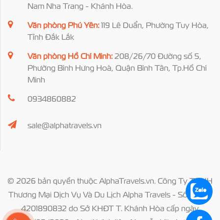
Nam Nha Trang - Khánh Hòa.
Văn phòng Phú Yên:
119 Lê Duẩn, Phường Tuy Hòa,
Tỉnh Đắk Lắk
Văn phòng Hồ Chí Minh:
208/26/70 Đường số 5,
Phường Bình Hưng Hoà, Quận Bình Tân, Tp.Hồ Chí
Minh
0934860882
sale@alphatravels.vn
© 2026 bản quyền thuộc AlphaTravels.vn. Công Ty TNHH
Thương Mại Dịch Vụ Và Du Lịch Alpha Travels - Số ĐKKD
4201890832 do Sở KHĐT T. Khánh Hòa cấp ngày